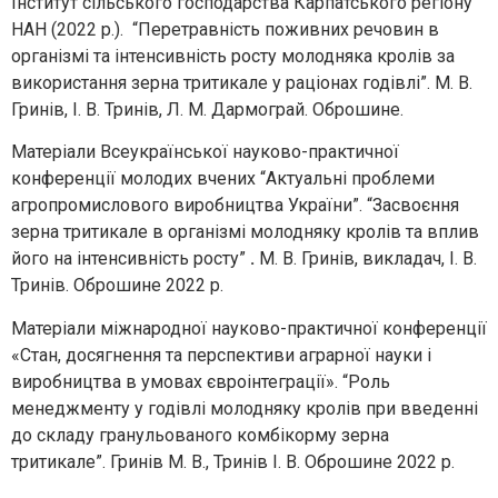
Інститут сільського господарства Карпатського регіону
НАН (2022 р.). “Перетравність поживних речовин в
організмі та інтенсивність росту молодняка кролів за
використання зерна тритикале у раціонах годівлі”. М. В.
Гринів, І. В. Тринів, Л. М. Дармограй. Оброшине.
Матеріали Всеукраїнської науково-практичної
конференції молодих вчених “Актуальні проблеми
агропромислового виробництва України”. “Засвоєння
зерна тритикале в організмі молодняку кролів та вплив
його на інтенсивність росту”
.
М. В. Гринів, викладач, І. В.
Тринів. Оброшине 2022 р.
Матеріали міжнародної науково-практичної конференції
«Стан, досягнення та перспективи аграрної науки і
виробництва в умовах євроінтеграції». “Роль
менеджменту у годівлі молодняку кролів при введенні
до складу гранульованого комбікорму зерна
тритикале”. Гринів М. В., Тринів І. В. Оброшине 2022 р.