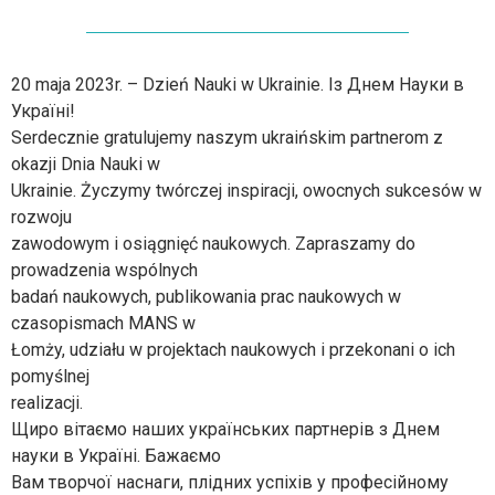
20 maja 2023r. – Dzień Nauki w Ukrainie. Із Днем Науки в
Україні!
Serdecznie gratulujemy naszym ukraińskim partnerom z
okazji Dnia Nauki w
Ukrainie. Życzymy twórczej inspiracji, owocnych sukcesów w
rozwoju
zawodowym i osiągnięć naukowych. Zapraszamy do
prowadzenia wspólnych
badań naukowych, publikowania prac naukowych w
czasopismach MANS w
Łomży, udziału w projektach naukowych i przekonani o ich
pomyślnej
realizacji.
Щиро вітаємо наших українських партнерів з Днем
науки в Україні. Бажаємо
Вам творчої наснаги, плідних успіхів у професійному