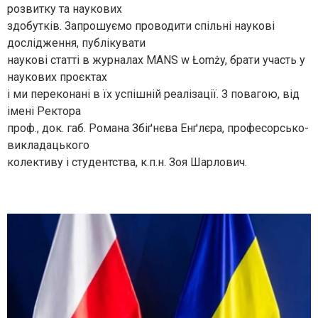
розвитку та наукових
здобутків. Запрошуємо проводити спільні наукові
дослідження, публікувати
наукові статті в журналах MANS w Łomży, брати участь у
наукових проєктах
i ми переконані в їх успішній реалізації. З повагою, від
імені Ректора
проф., док. габ. Романа Збіґнєва Енґлєра, професорсько-
викладацького
колективу і студентства, к.п.н. Зоя Шарлович.