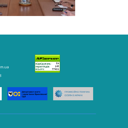
om.ua
8