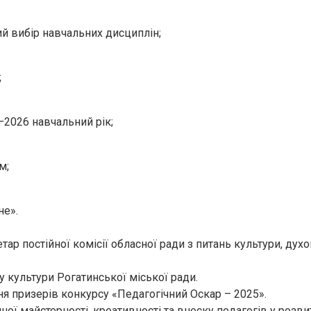
ий вибір навчальних дисциплін;
;
–2026 навчальний рік;
м;
не».
 постійної комісії обласної ради з питань культури, духов
у культури Рогатинської міської ради.
я призерів конкурсу «Педагогічний Оскар – 2025».
ної майстерності, креативності та внеску педагогів у роз