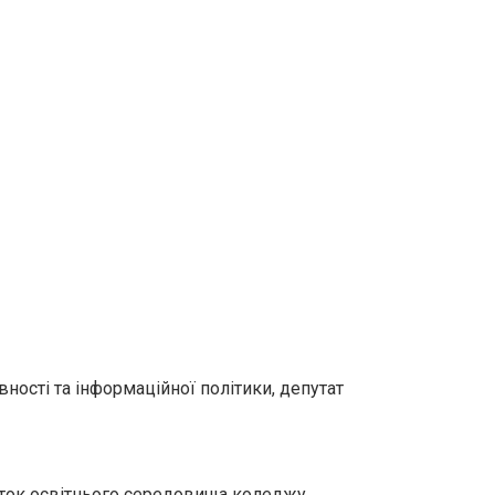
ності та інформаційної політики, депутат
виток освітнього середовища коледжу.