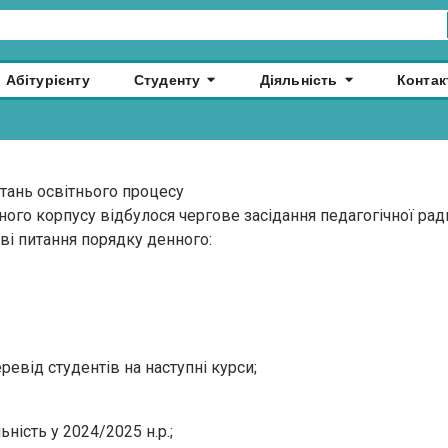
Абітурієнту
Студенту
Діяльність
Контак
тань освітнього процесу
ого корпусу відбулося чергове засідання педагогічної рад
ові питання порядку денного:
евід студентів на наступні курси;
ність у 2024/2025 н.р.;