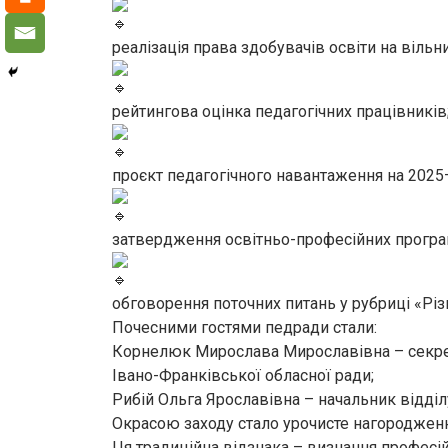
реалізація права здобувачів освіти на вільн
рейтингова оцінка педагогічних працівників
проєкт педагогічного навантаження на 2025
затвердження освітньо-професійних програ
обговорення поточних питань у рубриці «Різ
Почесними гостями педради стали:
Корнелюк Мирослава Мирославівна – секретар
Івано-Франківської обласної ради;
Рибій Ольга Ярославівна – начальник відділ
Окрасою заходу стало урочисте нагородженн
Ця традиційна відзнака – визнання професій