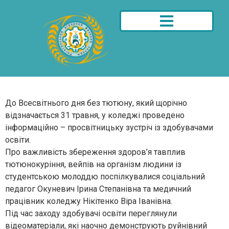
До Всесвітнього дня без тютюну, який щорічно
відзначається 31 травня, у коледжі проведено
інформаційно – просвітницьку зустріч із здобувачами
освіти.
Про важливість збереження здоров’я тавплив
тютюнокуріння, вейпів на організм людини із
студентською молоддю поспілкувалися соціальний
педагог Окуневич Ірина Степанівна та медичний
працівник коледжу Нікітенко Віра Іванівна.
Під час заходу здобувачі освіти переглянули
відеоматеріали, які наочно демонструють руйнівний