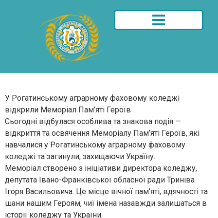
У Рогатинському аграрному фаховому коледжі
відкрили Меморіал Пам’яті Героїв
Сьогодні відбулася особлива та знакова подія —
відкриття та освячення Меморіалу Пам’яті Героїв, які
навчалися у Рогатинському аграрному фаховому
коледжі та загинули, захищаючи Україну.
Меморіал створено з ініціативи директора коледжу,
депутата Івано-Франківської обласної ради Триніва
Ігоря Васильовича. Це місце вічної пам’яті, вдячності та
шани нашим Героям, чиї імена назавжди залишаться в
історії коледжу та України.