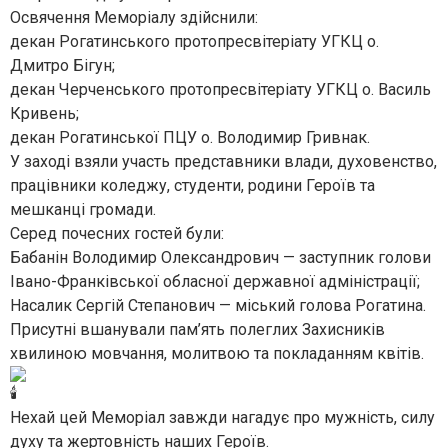
Освячення Меморіалу здійснили:
декан Рогатинського протопресвітеріату УГКЦ о.
Дмитро Бігун;
декан Черченського протопресвітеріату УГКЦ о. Василь
Кривень;
декан Рогатинської ПЦУ о. Володимир Гривнак.
У заході взяли участь представники влади, духовенство,
працівники коледжу, студенти, родини Героїв та
мешканці громади.
Серед почесних гостей були:
Бабанін Володимир Олександрович — заступник голови
Івано-Франківської обласної державної адміністрації;
Насалик Сергій Степанович — міський голова Рогатина.
Присутні вшанували пам’ять полеглих Захисників
хвилиною мовчання, молитвою та покладанням квітів.
Нехай цей Меморіал завжди нагадує про мужність, силу
духу та жертовність наших Героїв.