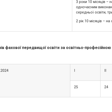
3 роки 10 місяців – 
одночасним виконанн
середньої освіти, тр
2 рік 10 місяців – на
чів фахової передвищої освіти за освітньо-професійною
.2024
І
ІІ
25
24