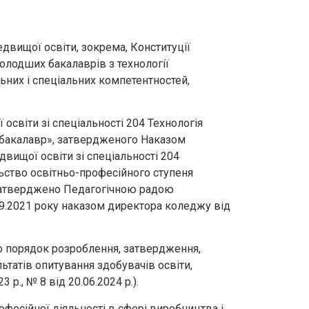
двищої освіти, зокрема, Конституції
олодших бакалаврів з технології
льних і спеціальних компетентностей,
освіти зі спеціальності 204 Технологія
 бакалавр», затвердженого Наказом
двищої освіти зі спеціальності 204
льство освітньо-професійного ступеня
затверджено Педагогічною радою
09.2021 року наказом директора коледжу від
 порядок розроблення, затвердження,
ьтатів опитування здобувачів освіти,
р., № 8 від 20.06.2024 р.).
офесійної діяльності в сфері виробництва і