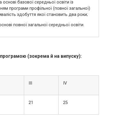
на основі базової середньої освіти із
ям програми профільної (повної загальної)
ивалість здобуття якої становить два роки;
 основі повної загальної середньої освіти.
 програмою (зокрема й на випуску):
ІІІ
ІV
21
25