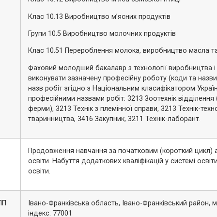
Клас 10.13 Виробництво м’ясних продуктів
Групи 10.5 Виробництво молочних продуктів
Клас 10.51 Перероблення молока, виробництво масла т
Фаховий молодший бакалавр з технології виробництва і
виконувати зазначену професійну роботу (коди та назви
назв робіт згідно з Національним класифікатором Україн
професійними назвами робіт: 3213 Зоотехнік відділення 
ферми), 3213 Технік з племінної справи, 3213 Технік-тех
тваринництва, 3416 Закупник, 3211 Технік-лаборант.
Продовження навчання за початковим (короткий цикл) 
освіти. Набуття додаткових кваліфікацій у системі освіт
освіти.
ПП
Івано-Франківська область, Івано-Франківський район, м
індекс: 77001