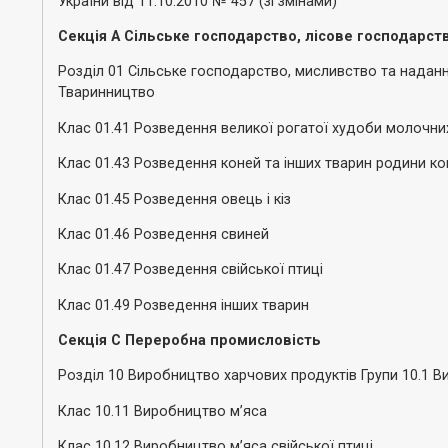
України від 11.10.2010 № 457 (зі змінами)
Секція А Сільське господарство, лісове господарст
Розділ 01 Сільське господарство, мисливство та надання
Тваринництво
Клас 01.41 Розведення великої рогатої худоби молочни
Клас 01.43 Розведення коней та інших тварин родини к
Клас 01.45 Розведення овець і кіз
Клас 01.46 Розведення свиней
Клас 01.47 Розведення свійської птиці
Клас 01.49 Розведення інших тварин
Секція С Переробна промисловість
Розділ 10 Виробництво харчових продуктів Групи 10.1 В
Клас 10.11 Виробництво м’яса
Клас 10.12 Виробництво м’яса свійської птиці