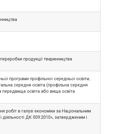
инництва
 переробки продукції тваринництва
ьої програми профільної середньої освіти,
агальна середня освіта (профільна середня
ва передвища освіта або вища освіта
 робіт в галузі економіки за Національним
ї діяльності ДК 009:2010», затвердженим і