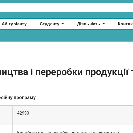
Абітурієнту
Студенту
Діяльність
Контак
ництва і переробки продукції
есійну програму
42990
Виробництво і переробка продукції тваринництва