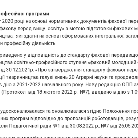
рофесійної програми
 2020 році на основі нормативних документів фахової пере
о фахову перед вищу освіту» з метою підготовки фахових м
цтва, які здатні на основі сформованих інтегральної, зага
 професійну діяльність.
риведено у відповідність до стандарту фахової передвищої 
ництва освітньо-професійного ступеня «фаховий молодший
від 30.12.2021р. «Про затвердження стандарту фахової пере
ії тваринництва галузі знань 20 Аграрні науки та продово
в дію з 2021-2022 навчального року. Нову редакцію ОПП 
(Протокол від 18 лютого 2022 р. №7), введено в дію з 1.
удосконалювалася та оновлювалася згідно Положення про
них програм відповідно до пропозицій роботодавців, резул
 Педагогічної ради №1 від 30.08.2022 р., №7 від 26.05.2023 
здатних самостійно вирішувати типові виробничі ситуації пр