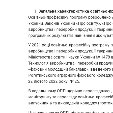
Загальна характеристика освітньо-п
Освітньо-професійну програму розроблено у
України, Законів України «Про освіту», «Пр
виробництва і переробки продукції тваринни
програмних результатів навчання виконувати
У 2021 році освітньо-професійну програму п
виробництва і переробки продукції тварин
Міністерства освіти і науки України № 1478 
Технологія виробництва і переробки продукц
«фаховий молодший бакалавр», введеного 
Рогатинського аграрного фахового коледжу 
22 лютого 2022 року № 25.
В подальшому ОПП щорічно переглядалась, 
моніторингу та перегляду освітньо-професій
випускників та викладачів коледжу (протоколи
Цілі навчання за ОПП: підготовка фахівців, 