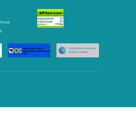
om.ua
8